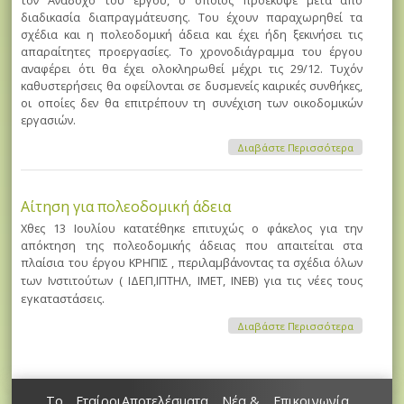
διαδικασία διαπραγμάτευσης. Του έχουν παραχωρηθεί τα
σχέδια και η πολεοδομική άδεια και έχει ήδη ξεκινήσει τις
απαραίτητες προεργασίες. Το χρονοδιάγραμμα του έργου
αναφέρει ότι θα έχει ολοκληρωθεί μέχρι τις 29/12. Τυχόν
καθυστερήσεις θα οφείλονται σε δυσμενείς καιρικές συνθήκες,
οι οποίες δεν θα επιτρέπουν τη συνέχιση των οικοδομικών
εργασιών.
Για
Διαβάστε Περισσότερα
Εγκατάστ
Γερανογέ
Αίτηση για πολεοδομική άδεια
Χθες 13 Ιουλίου κατατέθηκε επιτυχώς ο φάκελος για την
απόκτηση της πολεοδομικής άδειας που απαιτείται στα
πλαίσια του έργου ΚΡΗΠΙΣ , περιλαμβάνοντας τα σχέδια όλων
των Ινστιτούτων (
ΙΔΕΠ,
ΙΠΤΗΛ, ΙΜΕΤ, ΙΝΕΒ) για τις νέες τους
εγκαταστάσεις.
Για Αίτησ
Διαβάστε Περισσότερα
Για
Πολεοδομ
Άδεια
Το
Εταίροι
Αποτελέσματα
Νέα &
Επικοινωνία