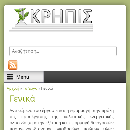
Παράκαμψη προς το κυρίως περιεχόμενο
Αναζήτηση
Φόρμα αναζήτησης
Menu
Αρχική
»
Το Έργο
» Γενικά
Είστε εδώ
Γενικά
Αντικείμενο του έργου είναι η εφαρμογή στην πράξη
της προσέγγισης της «ολιστικής ενεργειακής
αλυσίδας» με την εξέταση και εφαρμογή διεργασιών
παραγωγής-διανομής «καθαρών» πρώτων υλών